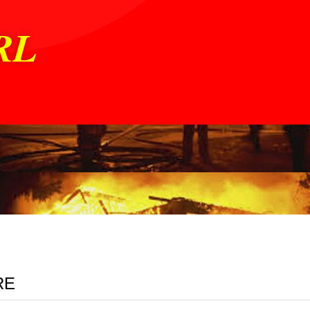
RL
RE