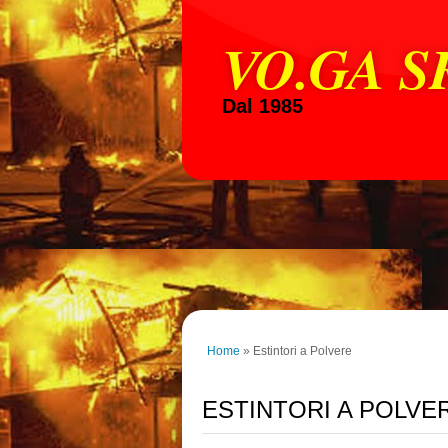
VO.GA S
Dal 1985
Home
» Estintori a Polvere
ESTINTORI A POLVE